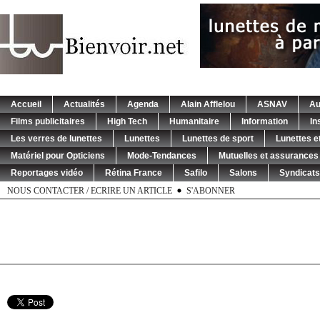
Accueil
Actualités
Agenda
Alain Afflelou
ASNAV
Au
Films publicitaires
High Tech
Humanitaire
Information
In
Les verres de lunettes
Lunettes
Lunettes de sport
Lunettes et
Matériel pour Opticiens
Mode-Tendances
Mutuelles et assurances
Reportages vidéo
Rétina France
Safilo
Salons
Syndicats
NOUS CONTACTER / ECRIRE UN ARTICLE
S'ABONNER