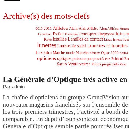
Archive(s) des mots-clefs
Afflelou
2011
Alain
2010
Alain Afflelou
Alain Afflelou
Arman
Intern
Essilor
GrandOptical
Happyview
Collection
Franchise
lentilles
Lentilles de contact
lun
Krys
Lissac
lunette
lunettes
Lunettes et lunettes 
Lunettes de soleil
Marché
Luxottica
mode
Optic 2000
Mutuelles
Oakley
optical
opticiens
optique
profession
progressifs
Publicité
Pub
Re
Vente
Safilo
verres
Verres progressifs
Zeiss
La Générale d’Optique très active en
Par admin
La chaîne d’opticiens du groupe GrandVision aur
nouveaux magasins franchisés sur l’ensemble de
les trois premiers trimestres, l’activité a bondi d
comparable. En dépit d’ »un contexte économique
Générale d’Optique semble partie pour réaliser u