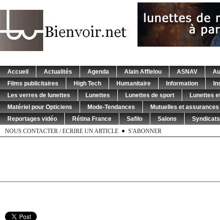
Accueil
Actualités
Agenda
Alain Afflelou
ASNAV
Au
Films publicitaires
High Tech
Humanitaire
Information
In
Les verres de lunettes
Lunettes
Lunettes de sport
Lunettes et
Matériel pour Opticiens
Mode-Tendances
Mutuelles et assurances
Reportages vidéo
Rétina France
Safilo
Salons
Syndicats
NOUS CONTACTER / ECRIRE UN ARTICLE
S'ABONNER