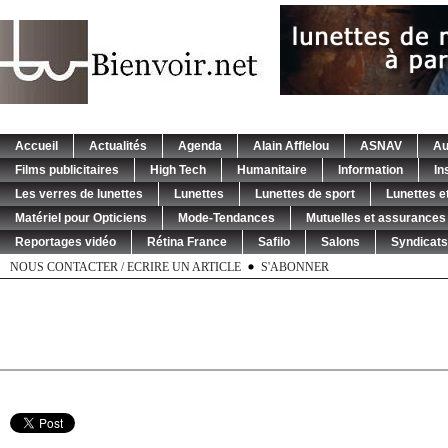
Accueil
Actualités
Agenda
Alain Afflelou
ASNAV
Au
Films publicitaires
High Tech
Humanitaire
Information
In
Les verres de lunettes
Lunettes
Lunettes de sport
Lunettes et
Matériel pour Opticiens
Mode-Tendances
Mutuelles et assurances
Reportages vidéo
Rétina France
Safilo
Salons
Syndicats
NOUS CONTACTER / ECRIRE UN ARTICLE
S'ABONNER