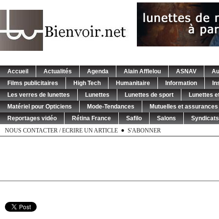
Accueil
Actualités
Agenda
Alain Afflelou
ASNAV
Au
Films publicitaires
High Tech
Humanitaire
Information
In
Les verres de lunettes
Lunettes
Lunettes de sport
Lunettes et
Matériel pour Opticiens
Mode-Tendances
Mutuelles et assurances
Reportages vidéo
Rétina France
Safilo
Salons
Syndicats
NOUS CONTACTER / ECRIRE UN ARTICLE
S'ABONNER