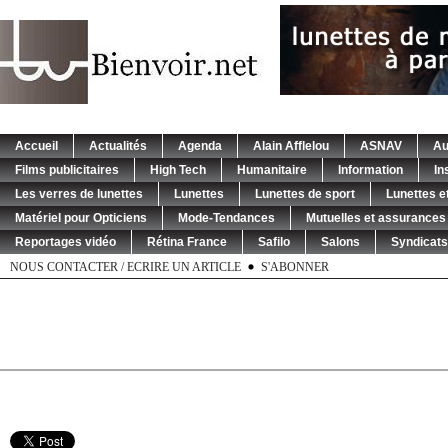
Accueil
Actualités
Agenda
Alain Afflelou
ASNAV
Au
Films publicitaires
High Tech
Humanitaire
Information
In
Les verres de lunettes
Lunettes
Lunettes de sport
Lunettes et
Matériel pour Opticiens
Mode-Tendances
Mutuelles et assurances
Reportages vidéo
Rétina France
Safilo
Salons
Syndicats
NOUS CONTACTER / ECRIRE UN ARTICLE
S'ABONNER