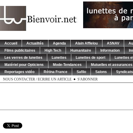
Accueil
Actualités
Agenda
Alain Afflelou
ASNAV
Au
Films publicitaires
High Tech
Humanitaire
Information
In
Les verres de lunettes
Lunettes
Lunettes de sport
Lunettes et
Matériel pour Opticiens
Mode-Tendances
Mutuelles et assurances
Reportages vidéo
Rétina France
Safilo
Salons
Syndicats
NOUS CONTACTER / ECRIRE UN ARTICLE
S'ABONNER