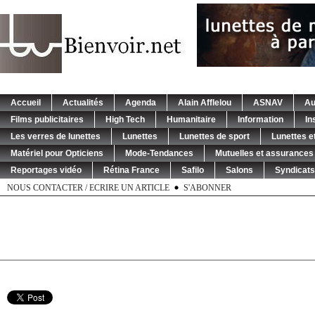
Accueil
Actualités
Agenda
Alain Afflelou
ASNAV
Au
Films publicitaires
High Tech
Humanitaire
Information
In
Les verres de lunettes
Lunettes
Lunettes de sport
Lunettes et
Matériel pour Opticiens
Mode-Tendances
Mutuelles et assurances
Reportages vidéo
Rétina France
Safilo
Salons
Syndicats
NOUS CONTACTER / ECRIRE UN ARTICLE
S'ABONNER