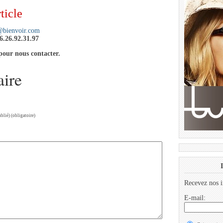
ticle
@bienvoir.com
06.26.92.31.97
pour nous contacter.
aire
ublié) (obligatoire)
Recevez nos i
E-mail: