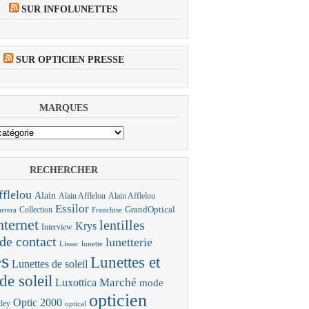
SUR INFOLUNETTES
SUR OPTICIEN PRESSE
MARQUES
RECHERCHER
fflelou
Alain
Alain Afflelou
Alain Afflelou
Essilor
Collection
GrandOptical
rrera
Franchise
nternet
lentilles
Krys
Interview
 de contact
lunetterie
Lissac
lunette
es
Lunettes et
Lunettes de soleil
de soleil
Marché
Luxottica
mode
opticien
Optic 2000
ley
optical