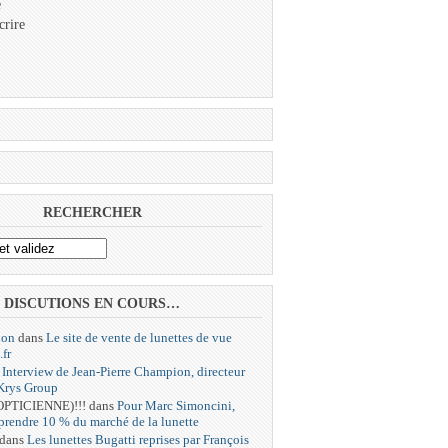
e
crire
RECHERCHER
DISCUTIONS EN COURS…
ion
dans
Le site de vente de lunettes de vue
.fr
s
Interview de Jean-Pierre Champion, directeur
 Krys Group
 OPTICIENNE)!!!
dans
Pour Marc Simoncini,
 prendre 10 % du marché de la lunette
dans
Les lunettes Bugatti reprises par François