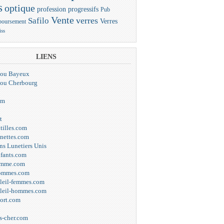
s
optique
progressifs
profession
Pub
Vente
verres
Safilo
Verres
oursement
iss
LIENS
elou Bayeux
elou Cherbourg
om
t
tilles.com
unettes.com
ns Lunetiers Unis
nfants.com
emme.com
hommes.com
oleil-femmes.com
oleil-hommes.com
port.com
s-cher.com