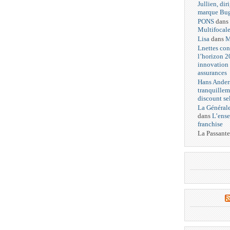
Jullien, dir
marque Bug
PONS
dans
Multifocal
Lisa
dans
M
Lnettes con
l’horizon 2
innovation 
assurances
Hans Anders
tranquillem
discount se
La Générale
dans
L’ense
franchise
La Passante