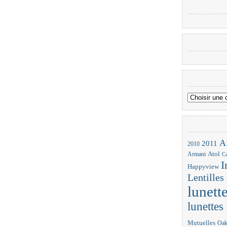
A
2011
2010
Atol
Armani
Ca
I
Happyview
Lentilles
lunett
lunettes 
Mutuelles
Oak