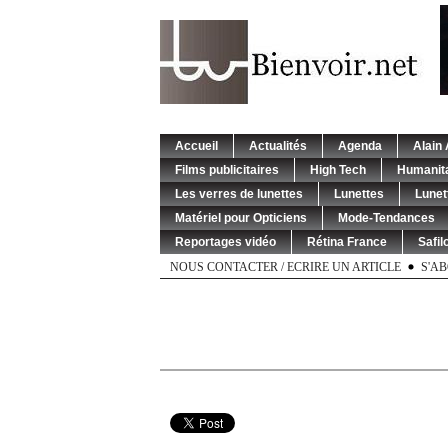
Accueil
Actualités
Agenda
Alain 
Films publicitaires
High Tech
Humanita
Les verres de lunettes
Lunettes
Lunet
Matériel pour Opticiens
Mode-Tendances
Reportages vidéo
Rétina France
Safil
NOUS CONTACTER / ECRIRE UN ARTICLE
S'A