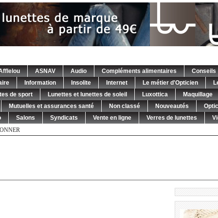
Afflelou
ASNAV
Audio
Compléments alimentaires
Conseils
ire
Information
Insolite
Internet
Le métier d'Opticien
L
tes de sport
Lunettes et lunettes de soleil
Luxottica
Maquillage
Mutuelles et assurances santé
Non classé
Nouveautés
Opti
o
Salons
Syndicats
Vente en ligne
Verres de lunettes
V
BONNER