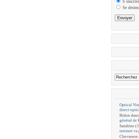
S inscrir
Se desins
Optical Vis
direct-optic
Bidon
dan
général de
Sandrine (
internet va
Chevasson