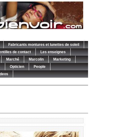
Fabricants montures et lunettes de soleil
entilles de contact
Les enseignes
Marché
Marcolin
Marketing
c
Opticien
People
ideos