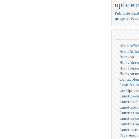
opticien
Publicité
Remb
progressifs
Ze
Alain Affl
Alain Affl
Bienvoir
Bienvoir.c
Bienvoir.eu
Bienvoir.ne
Contact-len
Lentilles-l
Les Opticie
Lunettes-e
Lunettes-f
Lunettes-
Lunettes-s
Lunettes-s
Lunettes-s
Lunettes.tv
Payer-moin