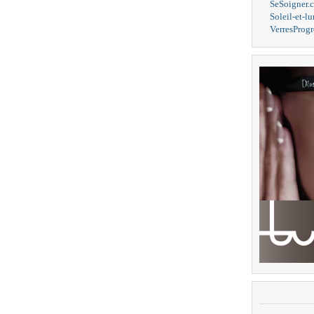
SeSoigner.
Soleil-et-l
VerresProgr