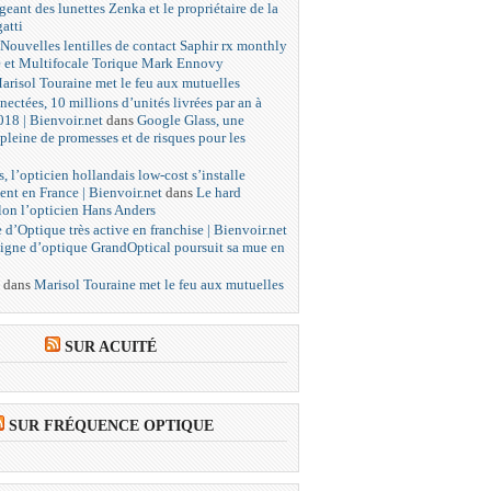
igeant des lunettes Zenka et le propriétaire de la
atti
Nouvelles lentilles de contact Saphir rx monthly
e et Multifocale Torique Mark Ennovy
arisol Touraine met le feu aux mutuelles
nectées, 10 millions d’unités livrées par an à
018 | Bienvoir.net
dans
Google Glass, une
pleine de promesses et de risques pour les
, l’opticien hollandais low-cost s’installe
ent en France | Bienvoir.net
dans
Le hard
lon l’opticien Hans Anders
 d’Optique très active en franchise | Bienvoir.net
igne d’optique GrandOptical poursuit sa mue en
dans
Marisol Touraine met le feu aux mutuelles
SUR ACUITÉ
SUR FRÉQUENCE OPTIQUE