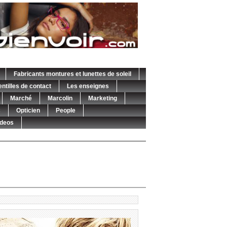
Fabricants montures et lunettes de soleil
entilles de contact
Les enseignes
Marché
Marcolin
Marketing
c
Opticien
People
ideos