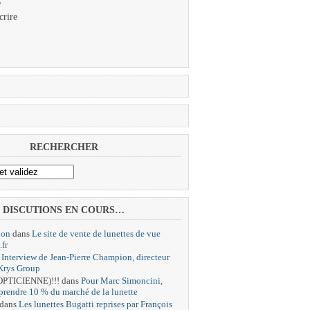
e
crire
RECHERCHER
DISCUTIONS EN COURS…
ion
dans
Le site de vente de lunettes de vue
.fr
s
Interview de Jean-Pierre Champion, directeur
 Krys Group
 OPTICIENNE)!!!
dans
Pour Marc Simoncini,
 prendre 10 % du marché de la lunette
dans
Les lunettes Bugatti reprises par François