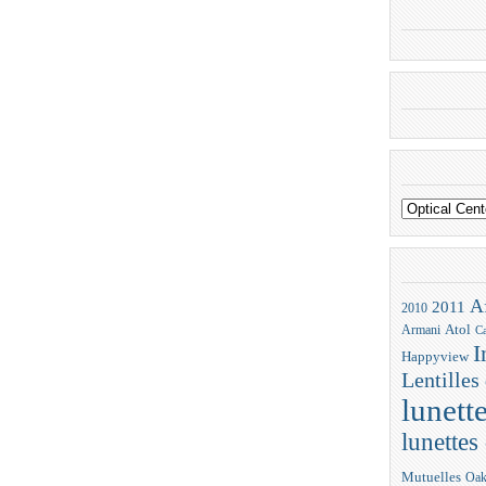
A
2011
2010
Atol
Armani
Ca
I
Happyview
Lentilles
lunett
lunettes 
Mutuelles
Oak