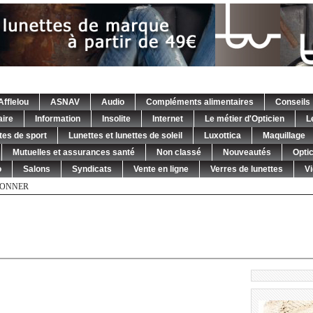
Afflelou
ASNAV
Audio
Compléments alimentaires
Conseils
ire
Information
Insolite
Internet
Le métier d'Opticien
L
tes de sport
Lunettes et lunettes de soleil
Luxottica
Maquillage
Mutuelles et assurances santé
Non classé
Nouveautés
Opti
o
Salons
Syndicats
Vente en ligne
Verres de lunettes
V
BONNER