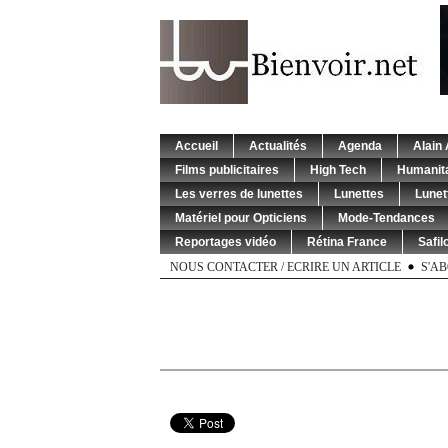
Accueil
Actualités
Agenda
Alain 
Films publicitaires
High Tech
Humanita
Les verres de lunettes
Lunettes
Lunet
Matériel pour Opticiens
Mode-Tendances
Reportages vidéo
Rétina France
Safil
NOUS CONTACTER / ECRIRE UN ARTICLE
S'A