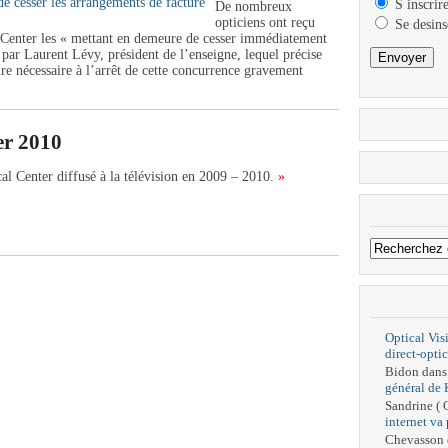
S inscrir
De nombreux
opticiens ont reçu
Se desins
Center les « mettant en demeure de cesser immédiatement
e par Laurent Lévy, président de l’enseigne, lequel précise
aire nécessaire à l’arrêt de cette concurrence gravement
er 2010
cal Center diffusé à la télévision en 2009 – 2010.
»
Optical Vis
direct-optic
Bidon
dan
général de
Sandrine (
internet va
Chevasson