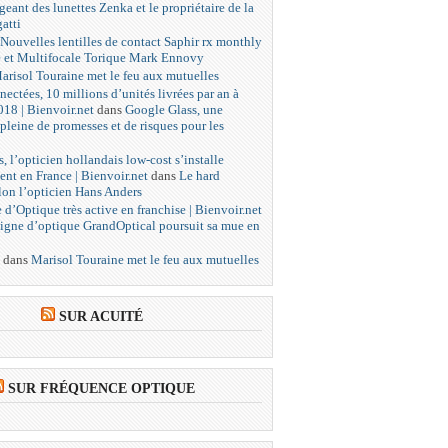
igeant des lunettes Zenka et le propriétaire de la
atti
Nouvelles lentilles de contact Saphir rx monthly
e et Multifocale Torique Mark Ennovy
arisol Touraine met le feu aux mutuelles
nectées, 10 millions d’unités livrées par an à
018 | Bienvoir.net
dans
Google Glass, une
pleine de promesses et de risques pour les
, l’opticien hollandais low-cost s’installe
ent en France | Bienvoir.net
dans
Le hard
lon l’opticien Hans Anders
 d’Optique très active en franchise | Bienvoir.net
igne d’optique GrandOptical poursuit sa mue en
dans
Marisol Touraine met le feu aux mutuelles
SUR ACUITÉ
SUR FRÉQUENCE OPTIQUE