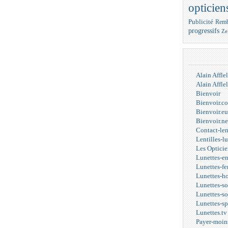
opticien
Publicité
Remb
progressifs
Ze
Alain Affl
Alain Affl
Bienvoir
Bienvoir.c
Bienvoir.eu
Bienvoir.ne
Contact-len
Lentilles-l
Les Opticie
Lunettes-e
Lunettes-f
Lunettes-
Lunettes-s
Lunettes-s
Lunettes-s
Lunettes.tv
Payer-moin