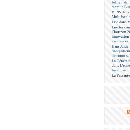
Jullien, dir
marque Bug
PONS
dans
Multifocal
Lisa
dans
M
Lnettes con
l’horizon 2
innovation 
assurances
Hans Anders
tranquillem
discount se
La Générale
dans
L’ense
franchise
La Passante