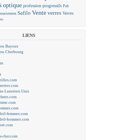
s
optique
progressifs
profession
Pub
Vente
verres
Safilo
Verres
oursement
iss
LIENS
elou Bayeux
elou Cherbourg
om
t
tilles.com
unettes.com
ns Lunetiers Unis
nfants.com
emme.com
hommes.com
oleil-femmes.com
oleil-hommes.com
port.com
s-cher.com