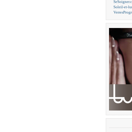
SeSoigner.
Soleil-et-l
VerresProgr