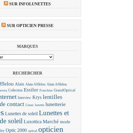
SUR INFOLUNETTES
SUR OPTICIEN PRESSE
MARQUES
RECHERCHER
fflelou
Alain
Alain Afflelou
Alain Afflelou
Essilor
Collection
GrandOptical
rrera
Franchise
nternet
lentilles
Krys
Interview
 de contact
lunetterie
Lissac
lunette
es
Lunettes et
Lunettes de soleil
de soleil
Marché
Luxottica
mode
opticien
Optic 2000
ley
optical