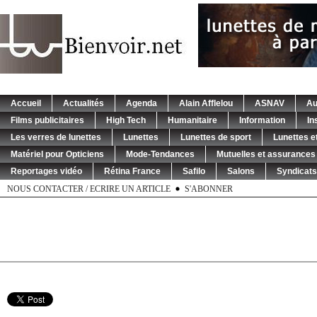
Accueil
Actualités
Agenda
Alain Afflelou
ASNAV
Au
Films publicitaires
High Tech
Humanitaire
Information
In
Les verres de lunettes
Lunettes
Lunettes de sport
Lunettes et
Matériel pour Opticiens
Mode-Tendances
Mutuelles et assurances
Reportages vidéo
Rétina France
Safilo
Salons
Syndicats
NOUS CONTACTER / ECRIRE UN ARTICLE
S'ABONNER