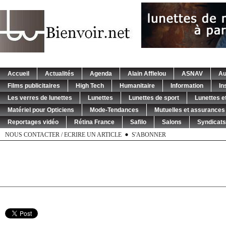
Accueil
Actualités
Agenda
Alain Afflelou
ASNAV
Au
Films publicitaires
High Tech
Humanitaire
Information
In
Les verres de lunettes
Lunettes
Lunettes de sport
Lunettes et
Matériel pour Opticiens
Mode-Tendances
Mutuelles et assurances
Reportages vidéo
Rétina France
Safilo
Salons
Syndicats
NOUS CONTACTER / ECRIRE UN ARTICLE
S'ABONNER