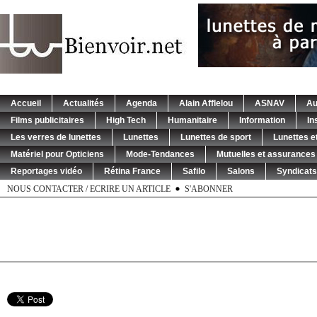
Accueil
Actualités
Agenda
Alain Afflelou
ASNAV
Au
Films publicitaires
High Tech
Humanitaire
Information
In
Les verres de lunettes
Lunettes
Lunettes de sport
Lunettes et
Matériel pour Opticiens
Mode-Tendances
Mutuelles et assurances
Reportages vidéo
Rétina France
Safilo
Salons
Syndicats
NOUS CONTACTER / ECRIRE UN ARTICLE
S'ABONNER