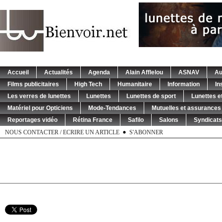
Accueil
Actualités
Agenda
Alain Afflelou
ASNAV
Au
Films publicitaires
High Tech
Humanitaire
Information
In
Les verres de lunettes
Lunettes
Lunettes de sport
Lunettes et
Matériel pour Opticiens
Mode-Tendances
Mutuelles et assurances
Reportages vidéo
Rétina France
Safilo
Salons
Syndicats
NOUS CONTACTER / ECRIRE UN ARTICLE
S'ABONNER