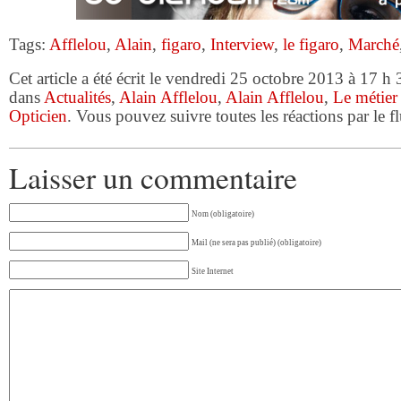
Tags:
Afflelou
,
Alain
,
figaro
,
Interview
,
le figaro
,
Marché
Cet article a été écrit le vendredi 25 octobre 2013 à 17 h 
dans
Actualités
,
Alain Afflelou
,
Alain Afflelou
,
Le métier
Opticien
. Vous pouvez suivre toutes les réactions par le 
Laisser un commentaire
Nom (obligatoire)
Mail (ne sera pas publié) (obligatoire)
Site Internet