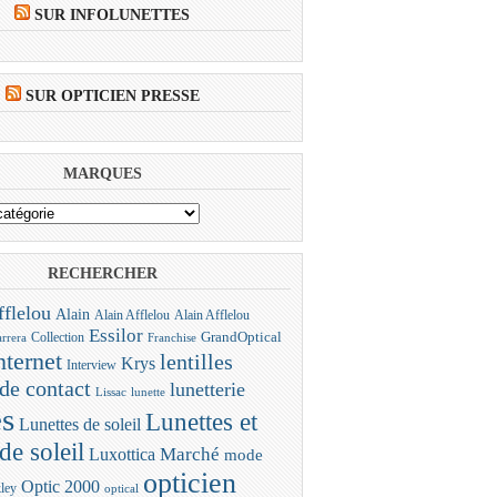
SUR INFOLUNETTES
SUR OPTICIEN PRESSE
MARQUES
RECHERCHER
fflelou
Alain
Alain Afflelou
Alain Afflelou
Essilor
Collection
GrandOptical
rrera
Franchise
nternet
lentilles
Krys
Interview
 de contact
lunetterie
Lissac
lunette
es
Lunettes et
Lunettes de soleil
de soleil
Marché
Luxottica
mode
opticien
Optic 2000
ley
optical