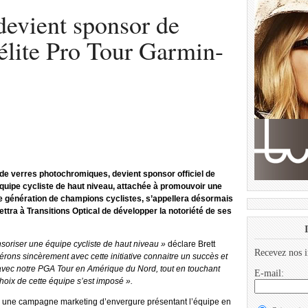
devient sponsor de
’élite Pro Tour Garmin-
 de verres photochromiques, devient sponsor officiel de
équipe cycliste de haut niveau, attachée à promouvoir une
lle génération de champions cyclistes, s’appellera désormais
ttra à Transitions Optical de développer la notoriété de ses
soriser une équipe cycliste de haut niveau »
déclare Brett
Recevez nos i
rons sincèrement avec cette initiative connaitre un succès et
 avec notre PGA Tour en Amérique du Nord, tout en touchant
E-mail:
hoix de cette équipe s’est imposé ».
era une campagne marketing d’envergure présentant l’équipe en