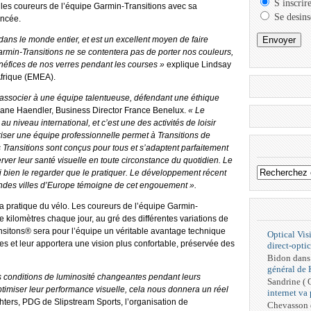
S inscrir
 les coureurs de l’équipe Garmin-Transitions avec sa
Se desins
ancée.
dans le monde entier, et est un excellent moyen de faire
armin-Transitions ne se contentera pas de porter nos couleurs,
néfices de nos verres pendant les courses »
explique Lindsay
Afrique (EMEA).
ssocier à une équipe talentueuse, défendant une éthique
ane Haendler, Business Director France Benelux.
« Le
u niveau international, et c’est une des activités de loisir
iser une équipe professionnelle permet à Transitions de
Transitions sont conçus pour tous et s’adaptent parfaitement
er leur santé visuelle en toute circonstance du quotidien. Le
 bien le regarder que le pratiquer. Le développement récent
randes villes d’Europe témoigne de cet engouement ».
la pratique du vélo. Les coureurs de l’équipe Garmin-
 kilomètres chaque jour, au gré des différentes variations de
ransitons® sera pour l’équipe un véritable avantage technique
Optical Vis
es et leur apportera une vision plus confortable, préservée des
direct-optic
Bidon
dan
général de
conditions de luminosité changeantes pendant leurs
Sandrine (
timiser leur performance visuelle, cela nous donnera un réel
internet va
ers, PDG de Slipstream Sports, l’organisation de
Chevasson