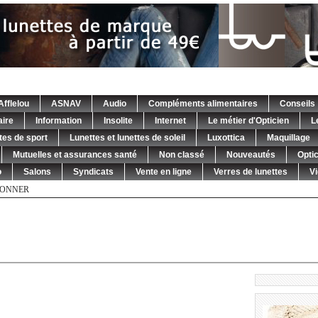
Afflelou
ASNAV
Audio
Compléments alimentaires
Conseils
ire
Information
Insolite
Internet
Le métier d'Opticien
L
tes de sport
Lunettes et lunettes de soleil
Luxottica
Maquillage
Mutuelles et assurances santé
Non classé
Nouveautés
Opti
o
Salons
Syndicats
Vente en ligne
Verres de lunettes
V
BONNER