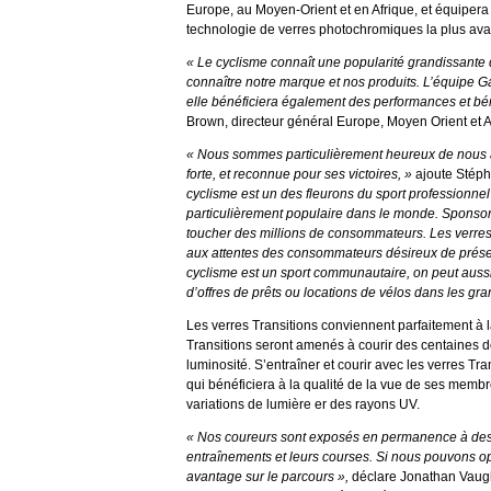
Europe, au Moyen-Orient et en Afrique, et équipera
technologie de verres photochromiques la plus av
« Le cyclisme connaît une popularité grandissante 
connaître notre marque et nos produits. L’équipe G
elle bénéficiera également des performances et bé
Brown, directeur général Europe, Moyen Orient et 
« Nous sommes particulièrement heureux de nous a
forte, et reconnue pour ses victoires, »
ajoute Stéph
cyclisme est un des fleurons du sport professionnel a
particulièrement populaire dans le monde. Sponsor
toucher des millions de consommateurs. Les verres 
aux attentes des consommateurs désireux de préserv
cyclisme est un sport communautaire, on peut aussi
d’offres de prêts ou locations de vélos dans les g
Les verres Transitions conviennent parfaitement à 
Transitions seront amenés à courir des centaines de
luminosité. S’entraîner et courir avec les verres T
qui bénéficiera à la qualité de la vue de ses membr
variations de lumière er des rayons UV.
« Nos coureurs sont exposés en permanence à des 
entraînements et leurs courses. Si nous pouvons op
avantage sur le parcours »,
déclare Jonathan Vaught