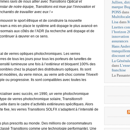
mes ravis de nous allier avec Transitions Optical et
Jullien, dir
marque Bug
nstar de notre équipe, Transitions est mue par l’innovation et
PONS
dans
hantés de travailler avec eux ! »
Multifocal
ouvoir le sport éthique et de construire la nouvelle
Lisa
dans
M
tream a mis en place le système anti dopage le plus avancé en
Lnettes con
 désormais aux côtés de l’ADR (la recherche anti dopage et de
l’horizon 2
innovation 
r continuer à œuvrer en ce sens.
assurances
Hans Anders
tranquillem
dial de verres optiques photochromiques. Les verres
discount se
erres de tous les jours pour tous les porteurs de lunettes de
La Générale
’intensité lumineuse une fois à l’extérieur et bloquent 100% des
dans
L’ense
nibles chez la plupart des distributeurs optiques. Ils sont
franchise
 et modèles, du verre mince, au verre anti-choc comme Trivex®
La Passante
ple ou progressive. Ils sont compatibles avec toutes les
ercialiser avec succès, en 1990, un verre photochromique
 type de verres photochromique solaire, Transitions®
le dans le cadre d’activités extérieures spécifiques. Alors
nte fixe, les verres Transitions SOLFX s’adaptent à l’intensité de
es plus prescrits au monde. Des millions de consommateurs
nt classé Transitions comme une technologie performante). Une