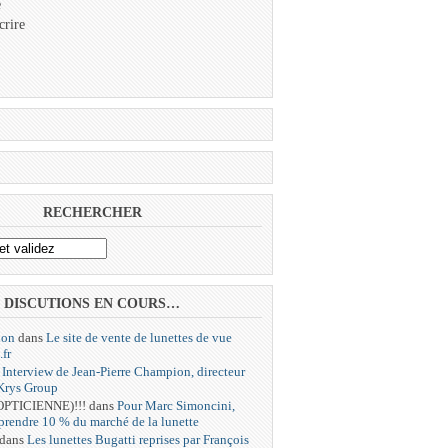
e
crire
RECHERCHER
DISCUTIONS EN COURS…
ion
dans
Le site de vente de lunettes de vue
.fr
s
Interview de Jean-Pierre Champion, directeur
 Krys Group
 OPTICIENNE)!!!
dans
Pour Marc Simoncini,
 prendre 10 % du marché de la lunette
dans
Les lunettes Bugatti reprises par François