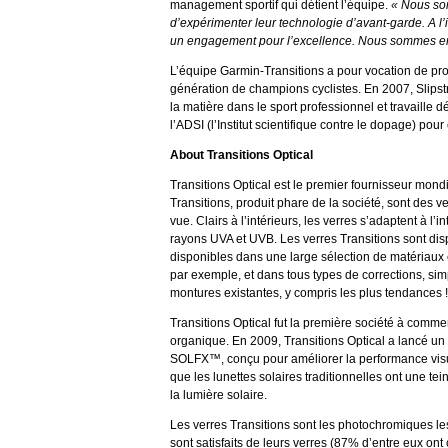
management sportif qui détient l’équipe.
« Nous som
d’expérimenter leur technologie d’avant-garde. A l’i
un engagement pour l’excellence. Nous sommes enc
L’équipe Garmin-Transitions a pour vocation de prom
génération de champions cyclistes. En 2007, Slips
la matière dans le sport professionnel et travaille
l’ADSI (l’Institut scientifique contre le dopage) pou
About Transitions Optical
Transitions Optical est le premier fournisseur mon
Transitions, produit phare de la société, sont des v
vue. Clairs à l’intérieurs, les verres s’adaptent à l
rayons UVA et UVB. Les verres Transitions sont dispo
disponibles dans une large sélection de matériaux
par exemple, et dans tous types de corrections, sim
montures existantes, y compris les plus tendances !
Transitions Optical fut la première société à comm
organique. En 2009, Transitions Optical a lancé un
SOLFX™, conçu pour améliorer la performance visuel
que les lunettes solaires traditionnelles ont une tei
la lumière solaire.
Les verres Transitions sont les photochromiques l
sont satisfaits de leurs verres (87% d’entre eux o