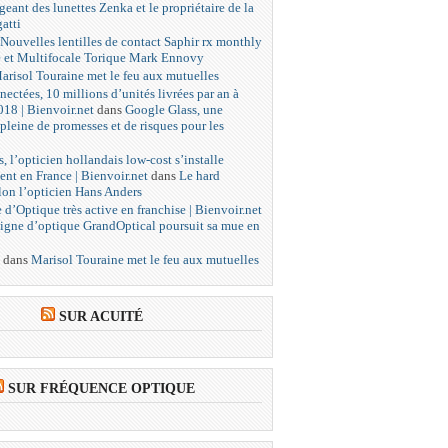
igeant des lunettes Zenka et le propriétaire de la
atti
Nouvelles lentilles de contact Saphir rx monthly
e et Multifocale Torique Mark Ennovy
arisol Touraine met le feu aux mutuelles
nectées, 10 millions d’unités livrées par an à
018 | Bienvoir.net
dans
Google Glass, une
pleine de promesses et de risques pour les
, l’opticien hollandais low-cost s’installe
ent en France | Bienvoir.net
dans
Le hard
lon l’opticien Hans Anders
 d’Optique très active en franchise | Bienvoir.net
igne d’optique GrandOptical poursuit sa mue en
dans
Marisol Touraine met le feu aux mutuelles
SUR ACUITÉ
SUR FRÉQUENCE OPTIQUE