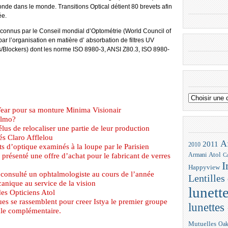
nde dans le monde. Transitions Optical détient 80 brevets afin
ée.
reconnus par le Conseil mondial d’Optométrie (World Council of
ar l’organisation en matière d’ absorbation de filtres UV
rs/Blockers) dont les norme ISO 8980-3, ANSI Z80.3, ISO 8980-
ar pour sa monture Minima Visionair
almo?
us de relocaliser une partie de leur production
és Claro Afflelou
A
2011
2010
its d’optique examinés à la loupe par le Parisien
Atol
résenté une offre d’achat pour le fabricant de verres
Armani
Ca
I
Happyview
 consulté un ophtalmologiste au cours de l’année
Lentilles
anique au service de la vision
lunett
des Opticiens Atol
ues se rassemblent pour creer Istya le premier groupe
lunettes 
iale complémentaire.
Mutuelles
Oak