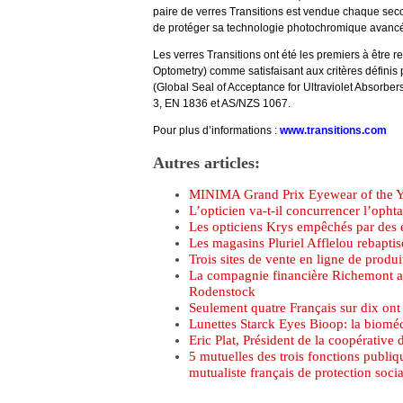
paire de verres Transitions est vendue chaque seco
de protéger sa technologie photochromique avanc
Les verres Transitions ont été les premiers à être 
Optometry) comme satisfaisant aux critères définis p
(Global Seal of Acceptance for Ultraviolet Absorbe
3, EN 1836 et AS/NZS 1067.
Pour plus d’informations :
www.transitions.com
Autres articles:
MINIMA Grand Prix Eyewear of the Ye
L’opticien va-t-il concurrencer l’opht
Les opticiens Krys empêchés par des él
Les magasins Pluriel Afflelou rebaptis
Trois sites de vente en ligne de produ
La compagnie financière Richemont a p
Rodenstock
Seulement quatre Français sur dix ont
Lunettes Starck Eyes Bioop: la bioméc
Eric Plat, Président de la coopérative 
5 mutuelles des trois fonctions publiq
mutualiste français de protection soc