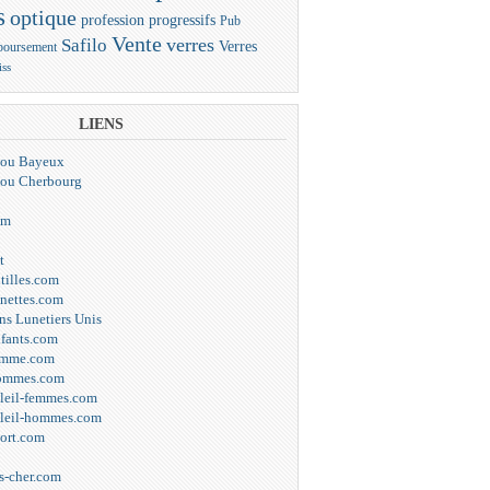
s
optique
progressifs
profession
Pub
Vente
verres
Safilo
Verres
oursement
iss
LIENS
elou Bayeux
elou Cherbourg
om
t
tilles.com
unettes.com
ns Lunetiers Unis
nfants.com
emme.com
hommes.com
oleil-femmes.com
oleil-hommes.com
port.com
s-cher.com