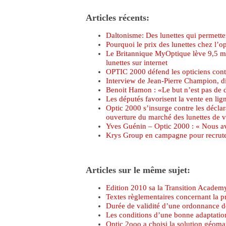
Articles récents:
Daltonisme: Des lunettes qui permetten
Pourquoi le prix des lunettes chez l’op
Le Britannique MyOptique lève 9,5 m
lunettes sur internet
OPTIC 2000 défend les opticiens contre
Interview de Jean-Pierre Champion, d
Benoit Hamon : «Le but n’est pas de 
Les députés favorisent la vente en ligne
Optic 2000 s’insurge contre les décl
ouverture du marché des lunettes de vu
Yves Guénin – Optic 2000 : « Nous av
Krys Group en campagne pour recrute
Articles sur le même sujet:
Edition 2010 sa la Transition Academ
Textes règlementaires concernant la pr
Durée de validité d’une ordonnance de 
Les conditions d’une bonne adaptation
Optic 2ooo a choisi la solution géoma