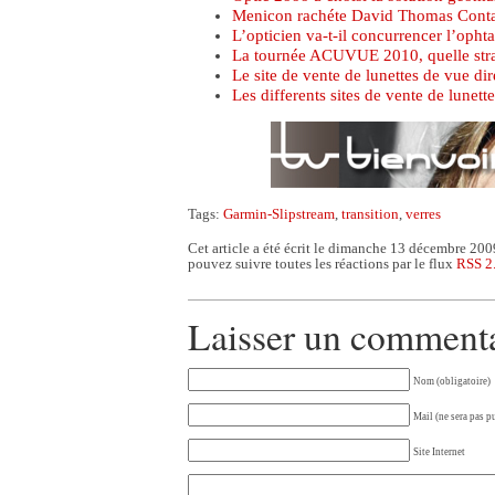
Menicon rachéte David Thomas Cont
L’opticien va-t-il concurrencer l’opht
La tournée ACUVUE 2010, quelle strat
Le site de vente de lunettes de vue dir
Les differents sites de vente de lunette
Tags:
Garmin-Slipstream
,
transition
,
verres
Cet article a été écrit le dimanche 13 décembre 200
pouvez suivre toutes les réactions par le flux
RSS 2
Laisser un comment
Nom (obligatoire)
Mail (ne sera pas p
Site Internet