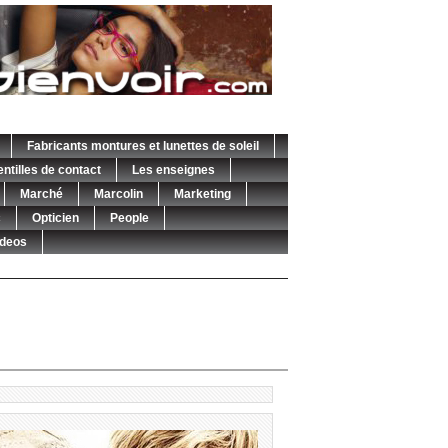
Fabricants montures et lunettes de soleil
entilles de contact
Les enseignes
Marché
Marcolin
Marketing
c
Opticien
People
ideos