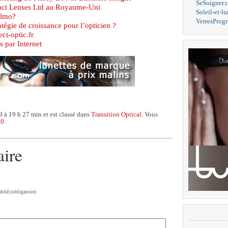
SeSoigner.
act Lenses Ltd au Royaume-Uni
Soleil-et-l
almo?
VerresProgr
égie de croissance pour l’opticien ?
ect-optic.fr
s par Internet
9 à 19 h 27 min et est classé dans
Transition Optical
. Vous
.0
.
aire
ublié) (obligatoire)