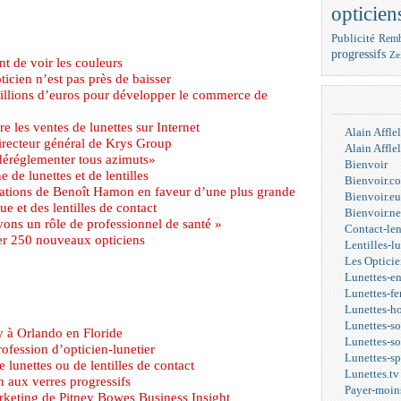
opticien
Publicité
Remb
progressifs
Ze
t de voir les couleurs
ticien n’est pas près de baisser
illions d’euros pour développer le commerce de
 les ventes de lunettes sur Internet
Alain Affl
irecteur général de Krys Group
Alain Affl
déréglementer tous azimuts»
Bienvoir
 de lunettes et de lentilles
Bienvoir.c
arations de Benoît Hamon en faveur d’une plus grande
Bienvoir.eu
e et des lentilles de contact
Bienvoir.ne
ons un rôle de professionnel de santé »
Contact-len
r 250 nouveaux opticiens
Lentilles-l
Les Opticie
Lunettes-e
Lunettes-f
Lunettes-
Lunettes-s
y à Orlando en Floride
Lunettes-s
ofession d’opticien-lunetier
Lunettes-s
lunettes ou de lentilles de contact
Lunettes.tv
 aux verres progressifs
Payer-moin
rketing de Pitney Bowes Business Insight