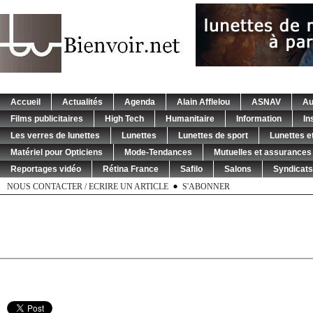
Accueil
Actualités
Agenda
Alain Afflelou
ASNAV
Au
Films publicitaires
High Tech
Humanitaire
Information
In
Les verres de lunettes
Lunettes
Lunettes de sport
Lunettes et
Matériel pour Opticiens
Mode-Tendances
Mutuelles et assurances
Reportages vidéo
Rétina France
Safilo
Salons
Syndicats
NOUS CONTACTER / ECRIRE UN ARTICLE
S'ABONNER