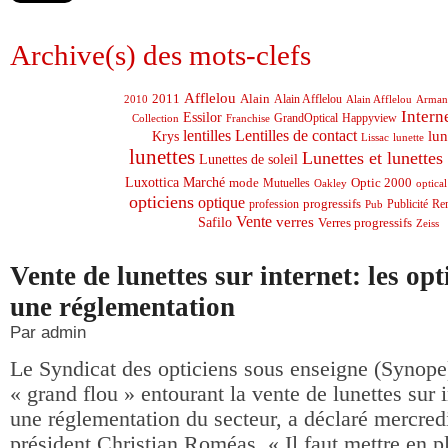
Archive(s) des mots-clefs
Afflelou
2011
Alain
2010
Alain Afflelou
Alain Afflelou
Arman
Intern
Essilor
GrandOptical
Happyview
Collection
Franchise
lentilles
Lentilles de contact
lun
Krys
Lissac
lunette
lunettes
Lunettes et lunettes 
Lunettes de soleil
Marché
Luxottica
mode
Optic 2000
Mutuelles
Oakley
optical
opticiens
optique
profession
progressifs
Publicité
Pub
Re
Vente
Safilo
verres
Verres progressifs
Zeiss
Vente de lunettes sur internet: les opt
une réglementation
Par admin
Le Syndicat des opticiens sous enseigne (Synope
« grand flou » entourant la vente de lunettes sur i
une réglementation du secteur, a déclaré mercred
président Christian Roméas. « Il faut mettre en p